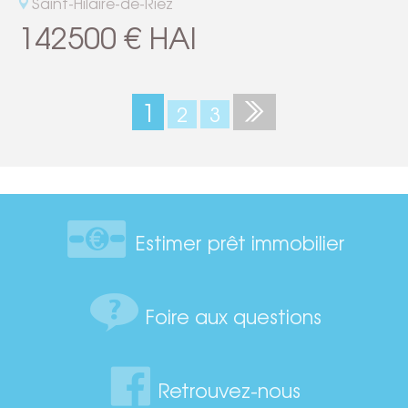
Saint-Hilaire-de-Riez
142500 € HAI
1
2
3
Estimer prêt immobilier
Foire aux questions
Retrouvez-nous