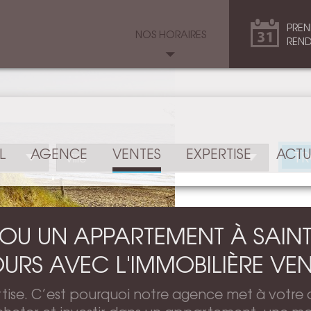
PREN
NOS HORAIRES
REND
L
AGENCE
VENTES
EXPERTISE
ACTU
T
OU UN APPARTEMENT À SAINT
URS AVEC L'IMMOBILIÈRE VE
rtise. C’est pourquoi notre agence met à votre 