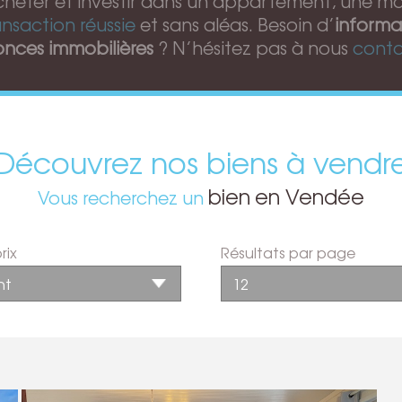
cheter et investir dans un appartement, une m
ansaction réussie
et sans aléas. Besoin d’
informa
nces immobilières
? N’hésitez pas à nous
conta
Découvrez nos biens à vendr
bien
en Vendée
Vous recherchez un
rix
Résultats par page