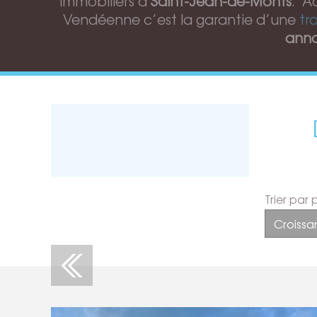
immobiliers à
Saint-Jean-de-Monts
. A
Vendéenne c’est la garantie d’une
tr
anno
Trier par p