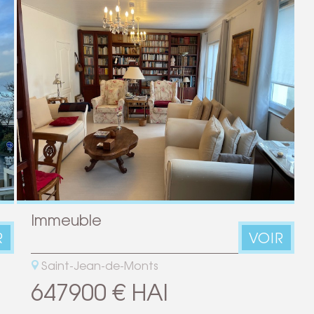
Immeuble
R
VOIR
Saint-Jean-de-Monts
647900 € HAI