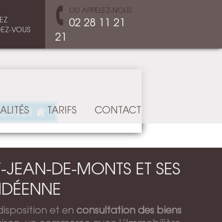
OU APPELEZ-NOUS
EZ
02 28 11 21
EZ-VOUS
21
ALITÉS
TARIFS
CONTACT
ROUVER
-JEAN-DE-MONTS ET SES
NDÉENNE
disposition et en
consultation des biens