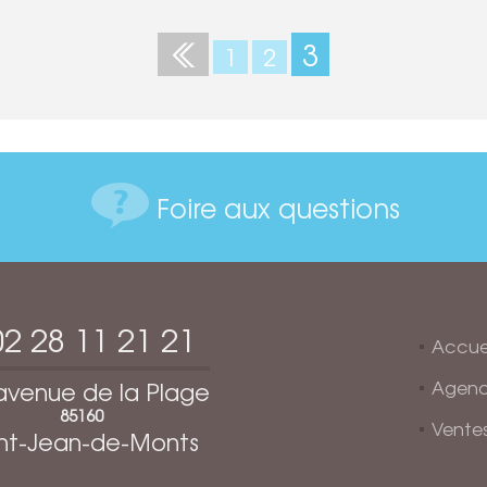
3
1
2
Foire aux questions
02 28 11 21 21
Accue
Agen
avenue de la Plage
85160
Vente
int-Jean-de-Monts