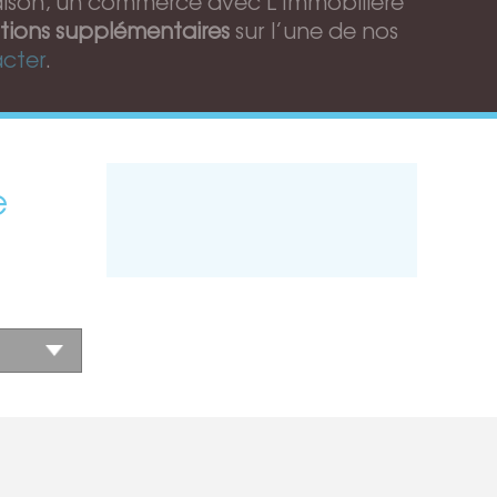
aison, un commerce avec L’Immobilière
tions supplémentaires
sur l’une de nos
cter
.
e