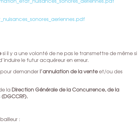
nformation_etat_nuisances_sonores_aeriennes.pdf
tat_nuisances_sonores_aeriennes.pdf
e
si il y a une volonté de ne pas le transmettre de même si
induire le futur acquéreur en erreur.
pour demander
l’annulation de la vente
et/ou des
 de la
Direction Générale de la Concurrence, de la
s (DGCCRF).
ailleur :