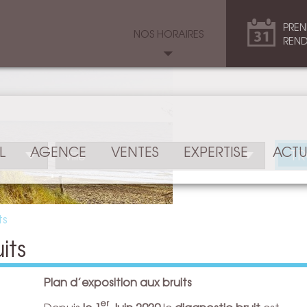
PREN
NOS HORAIRES
REND
L
AGENCE
VENTES
EXPERTISE
ACTU
T
ts
its
Plan d’exposition aux bruits
er