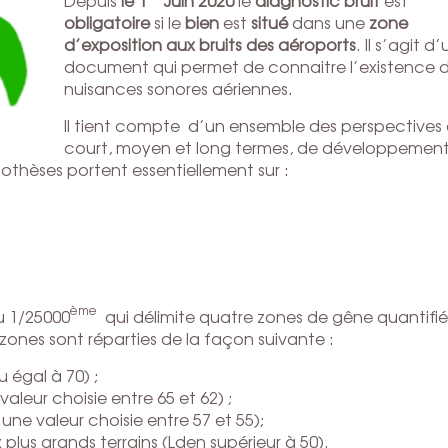
Depuis
le 1
Juin 2020
le
diagnostic bruit
est
obligatoire
si le
bien
est
situé
dans une
zone
d’exposition aux bruits des aéroports
. Il s’agit d’
document qui permet de connaitre l’existence 
nuisances sonores aériennes.
Il tient compte d’un ensemble des perspectives
court, moyen et long termes, de développement
othèses portent essentiellement sur :
ème
u 1/25000
qui délimite quatre zones de gêne quantifi
 zones sont réparties de la façon suivante :
 égal à 70) ;
aleur choisie entre 65 et 62) ;
e valeur choisie entre 57 et 55);
 plus grands terrains (Lden supérieur à 50).