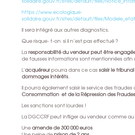
solidaire.gouv.fr/sites/default/files/Notice_i
https://www.ecologique-
solidaire.gouv.fr/sites/default/files/Modele_e
Il sera intégré aux autres diagnostics.
Que risque- t-on si il n’est pas effectué ?
La
responsabilité du vendeur peut être engagé
de fausses informations sont mentionnées afin d’
L’
acquéreur
pourra dans ce cas
saisir le tribunal
dommages intérêts
.
Il pourra également saisir le service des fraudes
Consommation et de la Répression des Fraude
Les sanctions sont lourdes !
La DGCCRF peut infliger au vendeur comme au b
Une
amende de 300 000 euros
Une peine de
prison de 2 ans