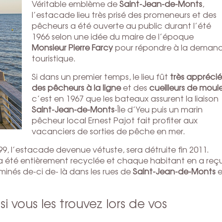
Véritable emblème de
Saint-Jean-de-Monts
,
l’estacade lieu très prisé des promeneurs et des
pêcheurs a été ouverte au public durant l’été
1966 selon une idée du maire de l’époque
Monsieur Pierre Farcy
pour répondre à la deman
touristique.
Si dans un premier temps, le lieu fût
très apprécié
des pêcheurs à la ligne
et des
cueilleurs de moul
c’est en 1967 que les bateaux assurent la liaison
Saint-Jean-de-Monts
-Île d’Yeu puis un marin
pêcheur local Ernest Pajot fait profiter aux
vacanciers de sorties de pêche en mer.
9, l’estacade devenue vétuste, sera détruite fin 2011.
e a été entièrement recyclée et chaque habitant en a reç
minés de-ci de- là dans les rues de
Saint-Jean-de-Monts
e
i vous les trouvez lors de vos