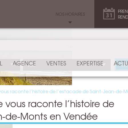
PREN
NOS HORAIRES
REND
L
AGENCE
VENTES
EXPERTISE
ACTU
T
vous raconte l’histoire de l’estacade de Saint-Jean-de-
vous raconte l’histoire de
an-de-Monts en Vendée