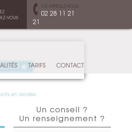
OU APPELEZ-NOUS
EZ
02 28 11 21
EZ-VOUS
21
ALITÉS
TARIFS
CONTACT
ROUVER
Monts en Vendée
Un conseil ?
Un renseignement ?