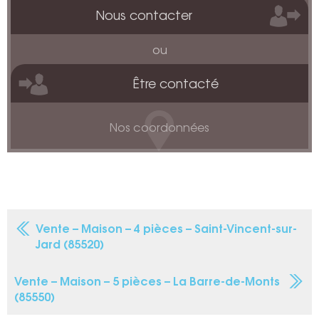
Nous contacter
ou
Être contacté
Nos coordonnées
Vente – Maison – 4 pièces – Saint-Vincent-sur-
Jard (85520)
Vente – Maison – 5 pièces – La Barre-de-Monts
(85550)